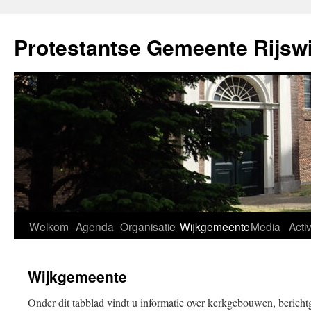
Ga
naar
Protestantse Gemeente Rijswi
de
inhoud
Welkom
Agenda
Organisatie
Wijkgemeente
Media
Activ
Wijkgemeente
Onder dit tabblad vindt u informatie over kerkgebouwen, bericht