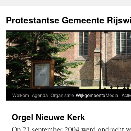
Ga
naar
Protestantse Gemeente Rijswi
de
inhoud
Welkom
Agenda
Organisatie
Wijkgemeente
Media
Activ
Orgel Nieuwe Kerk
Op 21 september 2004 werd opdracht ve