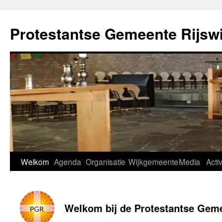
Ga
naar
Protestantse Gemeente Rijswi
de
inhoud
Welkom
Agenda
Organisatie
Wijkgemeente
Media
Activ
Welkom bij de Protestantse Geme