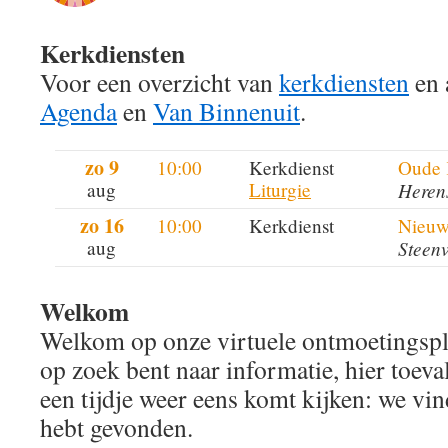
Kerkdiensten
Voor een overzicht van
kerkdiensten
en a
Agenda
en
Van Binnenuit
.
zo 9
10:00
Kerkdienst
Oude 
aug
Liturgie
Heren
zo 16
10:00
Kerkdienst
Nieuw
aug
Steen
Welkom
Welkom op onze virtuele ontmoetingspla
op zoek bent naar informatie, hier toeva
een tijdje weer eens komt kijken: we vind
hebt gevonden.