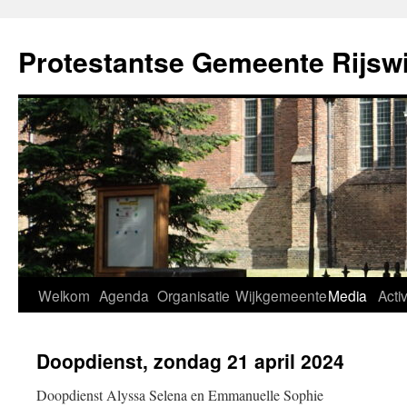
Ga
naar
Protestantse Gemeente Rijswi
de
inhoud
Welkom
Agenda
Organisatie
Wijkgemeente
Media
Activ
Doopdienst, zondag 21 april 2024
Doopdienst Alyssa Selena en Emmanuelle Sophie