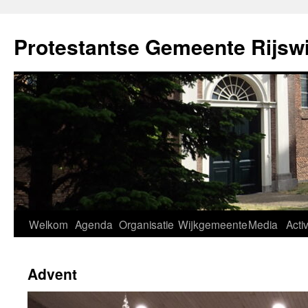
Ga
naar
Protestantse Gemeente Rijswi
de
inhoud
Welkom
Agenda
Organisatie
Wijkgemeente
Media
Activ
Advent